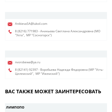
AnikievaSA@lukoil.com
8 (8216) 771983
- Аникьева Светлана Александровна (МО
"Ухта",
МР "Сосногорск")
nvorobewa@ya.ru
8 (82141) 92397
- Воробьева Надежда Федоровна (МР "Усть-
Цилемский",
МР "Ижемский")
ВАС ТАКЖЕ МОЖЕТ ЗАИНТЕРЕСОВАТЬ
ЛИМПОПО