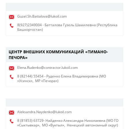
Guzel.Sh.Battalova@lukoil.com
8(927)2349004
- Батталова Гузель Шамилевна (Республика
Башкортостан)
ЦЕНТР ВНЕШНИХ КОММУНИКАЦИЙ «ТИМАНО-
ПЕЧОРА»
Elena.Rudenko@contractor.lukoil.com
8 (82144) 55454
- Руденко Елена Владимировна (МО
«Усинск»,
МР «Печора»)
Aleksandra.Naydenko@lukoil.com
8 (81853)
63729- Найденко Александра Николаевна (МО ГО
«Сыктывкар»,
МО «Вуктыл»,
Ненецкий автономный округ)