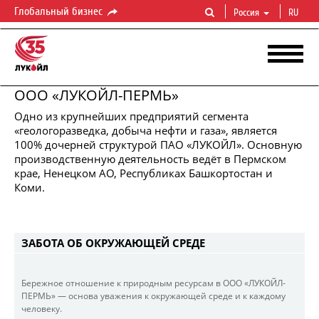
Глобальный бизнес
Россия
RU
ООО «ЛУКОЙЛ-ПЕРМЬ»
Одно из крупнейших предприятий сегмента
«геологоразведка, добыча нефти и газа», является
100% дочерней структурой ПАО «ЛУКОЙЛ». Основную
производственную деятельность ведёт в Пермском
ЛУКОЙЛ-ПЕРМЬ
крае, Ненецком АО, Республиках Башкортостан и
Поиск,
разведка
и
разработка
нефтегазовых
месторождений
Коми.
ЗАБОТА ОБ ОКРУЖАЮЩЕЙ СРЕДЕ
Бережное отношение к природным ресурсам в ООО «ЛУКОЙЛ-
ПЕРМЬ» — основа уважения к окружающей среде и к каждому
человеку.