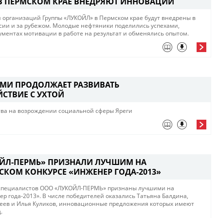
В ПЕРМСКОМ КРАЕ ВНЕДРЯЮТ ИННОВАЦИИ
организаций Группы «ЛУКОЙЛ» в Пермском крае будут внедрены в
ссии и за рубежом. Молодые нефтяники поделились успехами,
ументах мотивации в работе на результат и обменялись опытом.
МИ ПРОДОЛЖАЕТ РАЗВИВАТЬ
СТВИЕ С УХТОЙ
тва на возрождении социальной сферы Яреги
ЙЛ-ПЕРМЬ» ПРИЗНАЛИ ЛУЧШИМ НА
СКОМ КОНКУРСЕ «ИНЖЕНЕР ГОДА-2013»
х специалистов ООО «ЛУКОЙЛ-ПЕРМЬ» признаны лучшими на
р года-2013». В числе победителей оказались Татьяна Балдина,
неев и Илья Куликов, инновационные предложения которых имеют
.