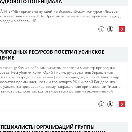
КАДРОВОГО ПОТЕНЦИАЛА
ОЙЛ-ПЕРМЬ» признана лучшей на Всероссийском конкурсе «Лидеры
и ответственность-2013». Оргкомитет отметил всесторонний подход
 задач в области HR.
РИРОДНЫХ РЕСУРСОВ ПОСЕТИЛ УСИНСКОЕ
ДЕНИЕ
 столицу Коми с рабочим визитом посетили министр природных
среды Республики Коми Юрий Лисин, руководитель Управления
 в сфере природопользования (Росприроднадзора) по РК Александр
развития промышленности и транспорта РК Николай Бондаренко.
ие уделяется природоохранному направлению при освоении Тимано-
ъектов предприятия, где реализуется программа экологической
.
ПЕЦИАЛИСТЫ ОРГАНИЗАЦИЙ ГРУППЫ